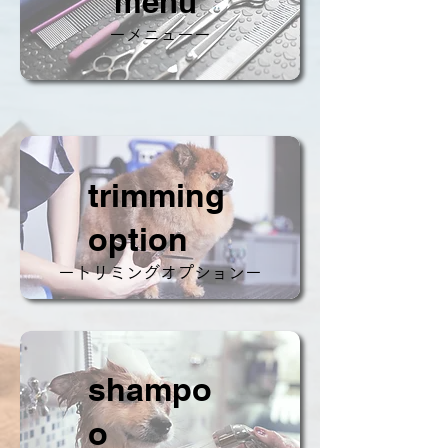
menu
ーメニューー
trimming
​option
ートリミングオプションー
shampo
o