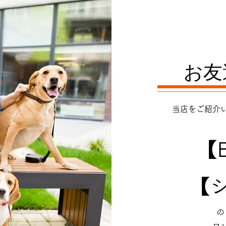
お友
当店をご紹介
【
【
の