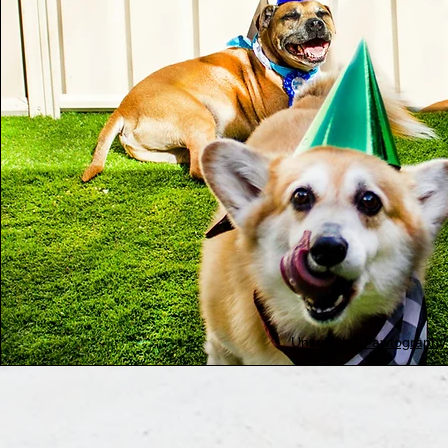
Unsplash
の
Pawtography