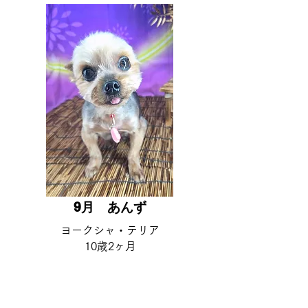
9月 ​あんず
ヨークシャ・テリア​
10歳2ヶ月