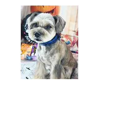
10月 ​まる
M・シュナウザー x シー・ズー
５歳５ヶ月