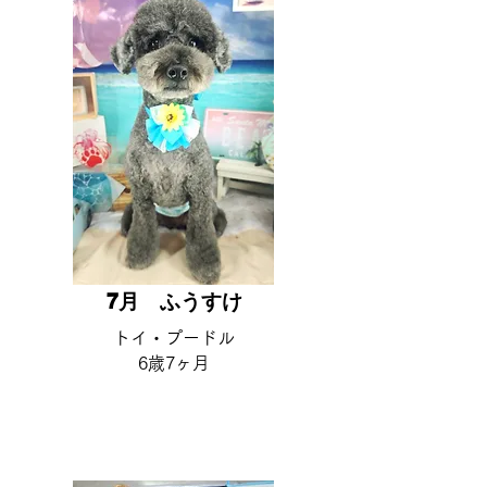
7月 ​ふうすけ
​トイ・プードル
6歳7ヶ月