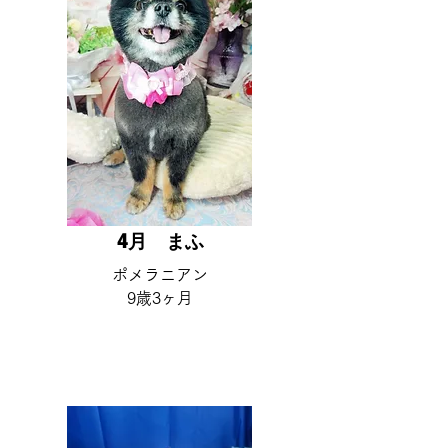
4月 ​まふ
​ポメラニアン
9歳3ヶ月