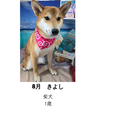
8月 ​きよし
柴犬​
1歳