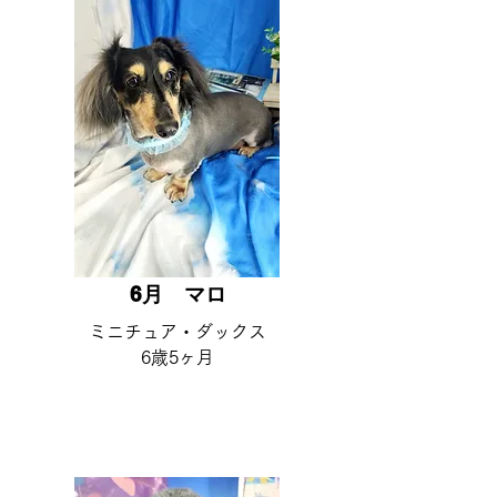
6月 ​マロ
​ミニチュア・ダックス
6歳5ヶ月